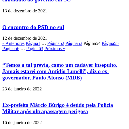
13 de dezembro de 2021
O encontro do PSD no sul
12 de dezembro de 2021
« Anteriores
Página
1
…
Página
52
Página
53
Página
54
Página
55
Página
56
…
Página
63
Próximos »
“Temos a tal prévia, como um cadáver insepulto.
Jamais estarei com Antídio Lunelli”, diz o ex-
governador, Paulo Afonso (MDB)
23 de janeiro de 2022
Ex-prefeito Márcio Búrigo é detido pela Polícia
Militar após ultrapassagem perigosa
16 de janeiro de 2022