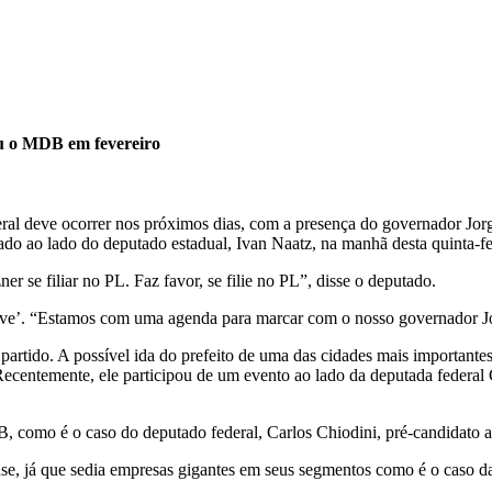
ou o MDB em fevereiro
iberal deve ocorrer nos próximos dias, com a presença do governador Jor
ado ao lado do deputado estadual, Ivan Naatz, na manhã desta quinta-fe
r se filiar no PL. Faz favor, se filie no PL”, disse o deputado.
eve’. “Estamos com uma agenda para marcar com o nosso governador Jo
artido. A possível ida do prefeito de uma das cidades mais importantes
ecentemente, ele participou de um evento ao lado da deputada federal 
B, como é o caso do deputado federal, Carlos Chiodini, pré-candidato
nse, já que sedia empresas gigantes em seus segmentos como é o caso da