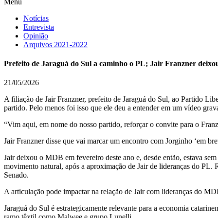
Menu
Notícias
Entrevista
Opinião
Arquivos 2021-2022
Prefeito de Jaraguá do Sul a caminho o PL; Jair Franzner deix
21/05/2026
A filiação de Jair Franzner, prefeito de Jaraguá do Sul, ao Partido L
partido. Pelo menos foi isso que ele deu a entender em um vídeo grav
“Vim aqui, em nome do nosso partido, reforçar o convite para o Franzne
Jair Franzner disse que vai marcar um encontro com Jorginho ‘em br
Jair deixou o MDB em fevereiro deste ano e, desde então, estava sem p
movimento natural, após a aproximação de Jair de lideranças do PL. R
Senado.
A articulação pode impactar na relação de Jair com lideranças do MD
Jaraguá do Sul é estrategicamente relevante para a economia catarine
ramo têxtil como Malwee e grupo Lunelli.