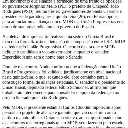
Em movimento que sinaliza a formação de uma frente de oposição
ao governador Jorginho Mello (PL), o prefeito de Chapecó, João
Rodrigues (PSD), reuniu três ex-governadores de Santa Catarina e
presidentes de partidos, nesta quinta-feira (26), em Florianópolis,
para anunciar uma aliança com o MDB e a União Progressistas em
torno de sua pré-candidatura ao governo do Estado.
A coletiva de imprensa foi realizada na sede do União Brasil e
marcou a formalização da intenção de composição entre PSD, MDB
e a federação União Progressista. O acordo é para que o MDB
indique o candidato a vice-governador, enquanto o senador
Esperidião Amin será o nome para o Senado.
Durante o encontro, Amin confirmou que a federação entre União
Brasil e Progressistas foi validada juridicamente em nível nacional
nesta quinta-feira, o que, segundo ele, abre caminho para a
construção formal de alianças estaduais. O senador e o presidente do
União Brasil, deputado federal Fábio Schiochet, afirmaram que
trabalharão internamente para consolidar o apoio da federação ao
projeto liderado por João Rodrigues.
Pelo MDB, o presidente estadual Carlos Chiodini hipotecou apoio
pessoal ao projeto de aliança e garantiu que vai construir com o
partido o apoio oficial. Durante a coletiva, ao ser questionado sobre
os encontros macrorregionais que o MDB vem fazendo pelo estado,
o presidente disse que os emedebistas são adeptos à ideia de compor