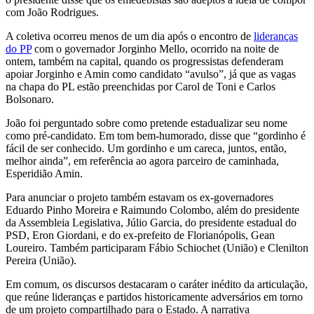
com João Rodrigues.
A coletiva ocorreu menos de um dia após o encontro de
lideranças
do PP
com o governador Jorginho Mello, ocorrido na noite de
ontem, também na capital, quando os progressistas defenderam
apoiar Jorginho e Amin como candidato “avulso”, já que as vagas
na chapa do PL estão preenchidas por Carol de Toni e Carlos
Bolsonaro.
João foi perguntado sobre como pretende estadualizar seu nome
como pré-candidato. Em tom bem-humorado, disse que “gordinho é
fácil de ser conhecido. Um gordinho e um careca, juntos, então,
melhor ainda”, em referência ao agora parceiro de caminhada,
Esperidião Amin.
Para anunciar o projeto também estavam os ex-governadores
Eduardo Pinho Moreira e Raimundo Colombo, além do presidente
da Assembleia Legislativa, Júlio Garcia, do presidente estadual do
PSD, Eron Giordani, e do ex-prefeito de Florianópolis, Gean
Loureiro. Também participaram Fábio Schiochet (União) e Clenilton
Pereira (União).
Em comum, os discursos destacaram o caráter inédito da articulação,
que reúne lideranças e partidos historicamente adversários em torno
de um projeto compartilhado para o Estado. A narrativa