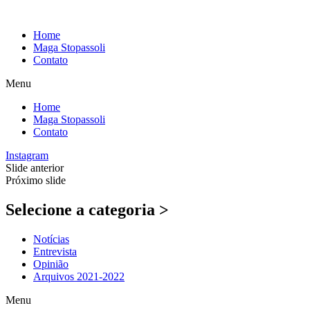
Pular
para
Home
o
Maga Stopassoli
conteúdo
Contato
Menu
Home
Maga Stopassoli
Contato
Instagram
Slide anterior
Próximo slide
Selecione a categoria >
Notícias
Entrevista
Opinião
Arquivos 2021-2022
Menu