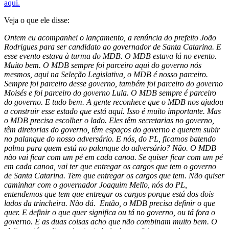
aqui.
Veja o que ele disse:
Ontem eu acompanhei o lançamento, a renúncia do prefeito João
Rodrigues para ser candidato ao governador de Santa Catarina. E
esse evento estava à turma do MDB. O MDB estava lá no evento.
Muito bem. O MDB sempre foi parceiro aqui do governo nós
mesmos, aqui na Seleção Legislativa, o MDB é nosso parceiro.
Sempre foi parceiro desse governo, também foi parceiro do governo
Moisés e foi parceiro do governo Lula. O MDB sempre é parceiro
do governo. E tudo bem. A gente reconhece que o MDB nos ajudou
a construir esse estado que está aqui. Isso é muito importante. Mas
o MDB precisa escolher o lado. Eles têm secretarias no governo,
têm diretorias do governo, têm espaços do governo e querem subir
no palanque do nosso adversário. E nós, do PL, ficamos batendo
palma para quem está no palanque do adversário? Não. O MDB
não vai ficar com um pé em cada canoa. Se quiser ficar com um pé
em cada canoa, vai ter que entregar os cargos que tem o governo
de Santa Catarina. Tem que entregar os cargos que tem. Não quiser
caminhar com o governador Joaquim Mello, nós do PL,
entendemos que tem que entregar os cargos porque está dos dois
lados da trincheira. Não dá. Então, o MDB precisa definir o que
quer. E definir o que quer significa ou tá no governo, ou tá fora o
governo. E as duas coisas acho que não combinam muito bem. O