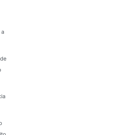
 a
 de
o
cia
o
ito