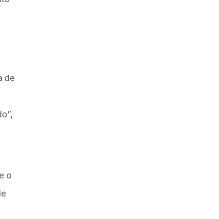
a de
do”,
e o
de