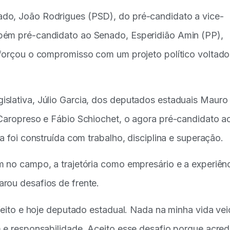
do, João Rodrigues (PSD), do pré-candidato a vice-
bém pré-candidato ao Senado, Esperidião Amin (PP),
eforçou o compromisso com um projeto político voltado
slativa, Júlio Garcia, dos deputados estaduais Mauro
 Caropreso e Fábio Schiochet, o agora pré-candidato a
a foi construída com trabalho, disciplina e superação.
m no campo, a trajetória como empresário e a experiên
rou desafios de frente.
efeito e hoje deputado estadual. Nada na minha vida vei
 e responsabilidade. Aceito esse desafio porque acred