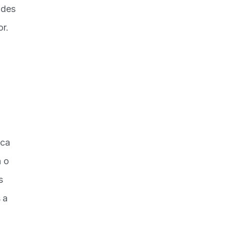
ades
or.
oca
a o
s
 a