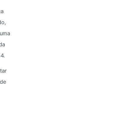
ga
do,
 uma
da
4.
tar
 de