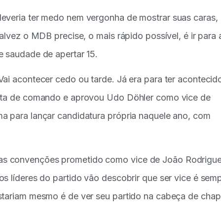
deveria ter medo nem vergonha de mostrar suas caras,
alvez o MDB precise, o mais rápido possível, é ir para 
e saudade de apertar 15.
Vai acontecer cedo ou tarde. Já era para ter aconteci
alta de comando e aprovou Udo Döhler como vice de
a para lançar candidatura própria naquele ano, com
as convenções prometido como vice de João Rodrigu
s líderes do partido vão descobrir que ser vice é sem
ostariam mesmo é de ver seu partido na cabeça de cha