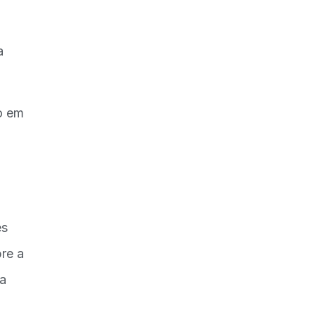
a
do em
es
pre a
pa