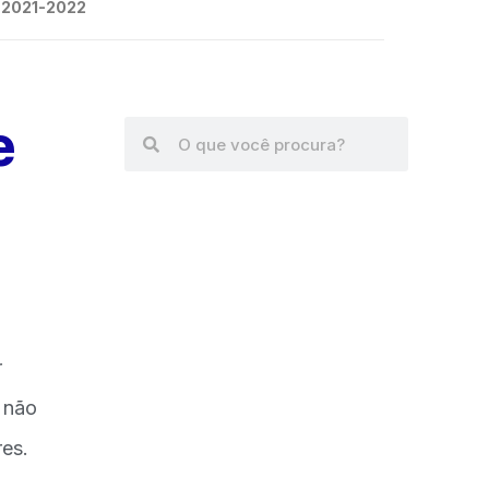
2021-2022
e
r
a não
res.