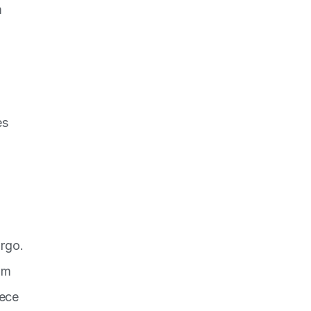
m
es
rgo.
om
rece