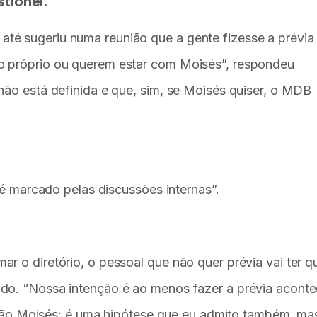
stionei.
té sugeriu numa reunião que a gente fizesse a prévia
o próprio ou querem estar com Moisés”, respondeu
não está definida e que, sim, se Moisés quiser, o MDB
, é marcado pelas discussões internas”.
r o diretório, o pessoal que não quer prévia vai ter q
do. “Nossa intenção é ao menos fazer a prévia aconte
estão Moisés: é uma hipótese que eu admito também, ma