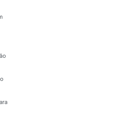
em
não
l
ao
ara