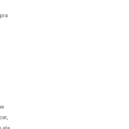
 pra
ue
cer,
s ela