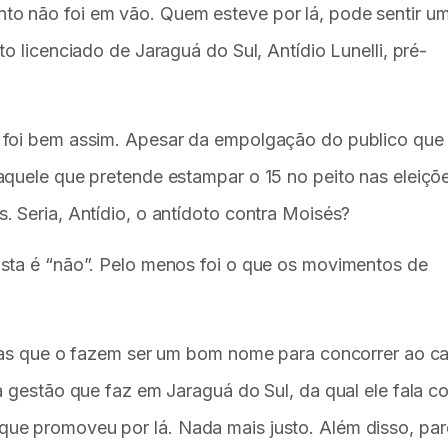
o não foi em vão. Quem esteve por lá, pode sentir u
o licenciado de Jaraguá do Sul, Antídio Lunelli, pré-
 foi bem assim. Apesar da empolgação do publico que
aquele que pretende estampar o 15 no peito nas eleiçõ
 Seria, Antídio, o antídoto contra Moisés?
osta é “não”. Pelo menos foi o que os movimentos de
icas que o fazem ser um bom nome para concorrer ao ca
a gestão que faz em Jaraguá do Sul, da qual ele fala c
ue promoveu por lá. Nada mais justo. Além disso, pa