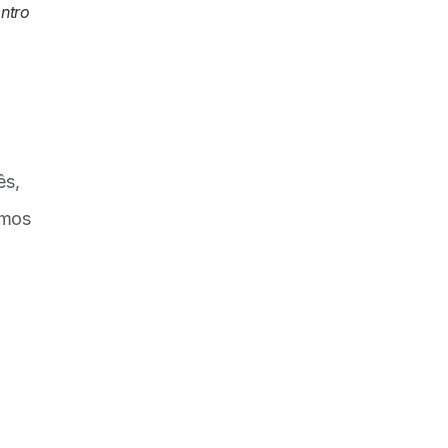
ntro
ês,
amos